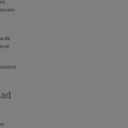
los
olución
ma de
en el
omotriz
dad
mo