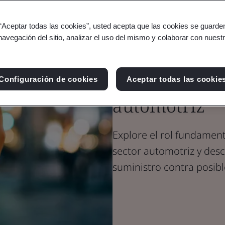
Blog
 “Aceptar todas las cookies”, usted acepta que las cookies se guarden
Transporte y movilidad
navegación del sitio, analizar el uso del mismo y colaborar con nuest
Generando co
seguridad cib
Configuración de cookies
Aceptar todas las cookie
automotriz
Explore el rol fundament
sector automotriz y des
suministro contra posib