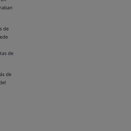
traban
s de
uede
tas de
ás de
del