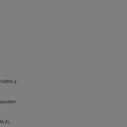
ctados y
 ayudan
i-Fi,