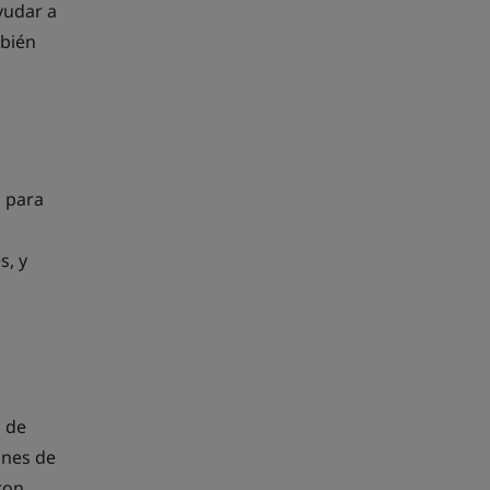
yudar a
mbién
s para
s, y
 de
ones de
ron