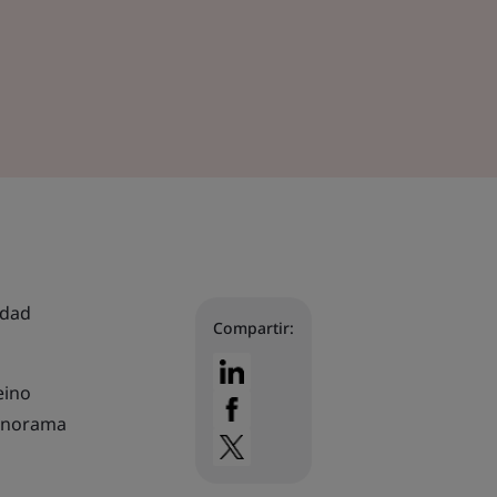
idad
Compartir:
eino
panorama