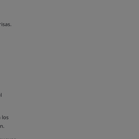
risas.
s
l
 los
n.