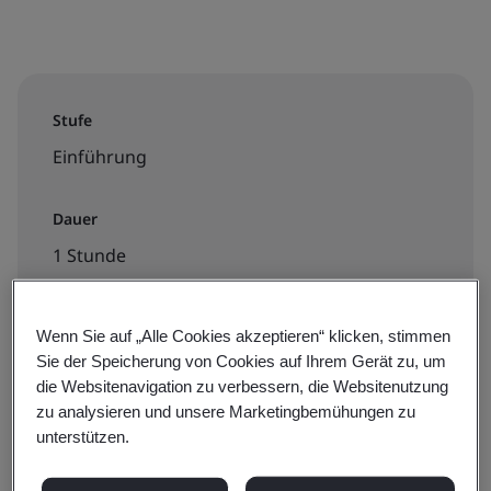
Stufe
Einführung
Dauer
1 Stunde
Wenn Sie auf „Alle Cookies akzeptieren“ klicken, stimmen
Verfügbar zur Buchung:
Sie der Speicherung von Cookies auf Ihrem Gerät zu, um
die Websitenavigation zu verbessern, die Websitenutzung
On-Demand-E-Learning
zu analysieren und unsere Marketingbemühungen zu
unterstützen.
€60 + MwSt.