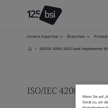
Unsere Expertise
Branchen
Produkt
ISO/IEC 42001:2023 Lead Implementer (En
de-
DE
ISO/IEC 42001:2023
Wenn Sie auf „A
Gerät zu, um di
Marketingbemüh