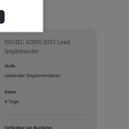
ISO/IEC 42001:2023 Lead
Implementer
Stufe
Leitender Implementierer
Dauer
4 Tage
Verfügbar zur Buchung: