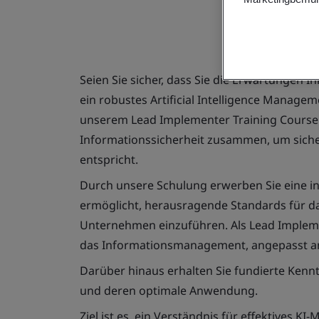
Seien Sie sicher, dass Sie die Erwartungen Ih
ein robustes Artificial Intelligence Manage
unserem Lead Implementer Training Course 
Informationssicherheit zusammen, um sicher
entspricht.
Durch unsere Schulung erwerben Sie eine int
ermöglicht, herausragende Standards für da
Unternehmen einzuführen. Als Lead Implem
das Informationsmanagement, angepasst an
Darüber hinaus erhalten Sie fundierte Kenn
und deren optimale Anwendung.
Ziel ist es, ein Verständnis für effektives 