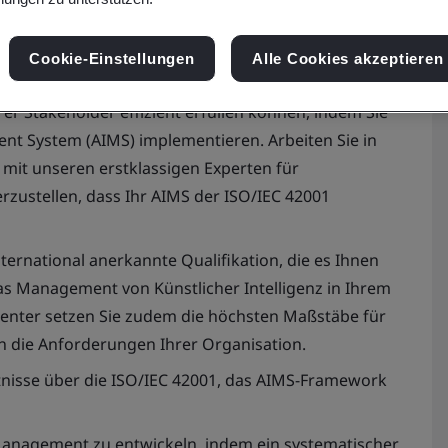
Cookie-Einstellungen
Alle Cookies akzeptieren
rer Stakeholder effizient erfüllen können, indem Sie
ment System (AIMS) implementieren. Arbeiten Sie in
mit unseren erstklassigen Experten für
zustellen, dass Ihr AIMS der ISO/IEC 42001
ernational anerkannte Qualifikation, die es Ihnen
s Management von Künstlicher Intelligenz in Ihrem
enter setzen Sie zudem die höchsten Maßstäbe für
 die Anforderungen Ihrer Organisation.
tnisse über die ISO/IEC 42001, das AIMS-Framework
KI-Management zu entwickeln, indem ein systematischer