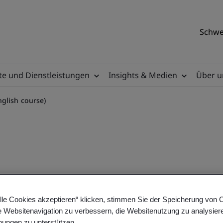
Schwe
e und Dienstleistungen
Insights & Medien
Über u
glish course)
 Lead Implementer
lle Cookies akzeptieren“ klicken, stimmen Sie der Speicherung von 
e Websitenavigation zu verbessern, die Websitenutzung zu analysier
ungen zu unterstützen.