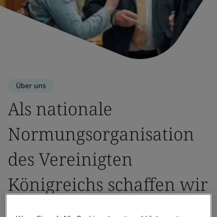
Über uns
Als nationale
Normungsorganisation
des Vereinigten
Königreichs schaffen wir
Vertrauen