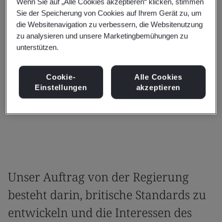
Wenn Sie auf „Alle Cookies akzeptieren“ klicken, stimmen
Sie der Speicherung von Cookies auf Ihrem Gerät zu, um
Als nationale Normungsorganisation des
die Websitenavigation zu verbessern, die Websitenutzung
Vereinigten Königreichs fördern wir
zu analysieren und unsere Marketingbemühungen zu
unterstützen.
Innovationen, unterstützen das
Wirtschaftswachstum und verbessern
Cookie-
Alle Cookies
Qualität, Sicherheit und Wohlbefinden durch
Einstellungen
akzeptieren
Normung.
Unser Auftrag von der Regierung
besteht darin, britische Standards zu
entwickeln und die Interessen des