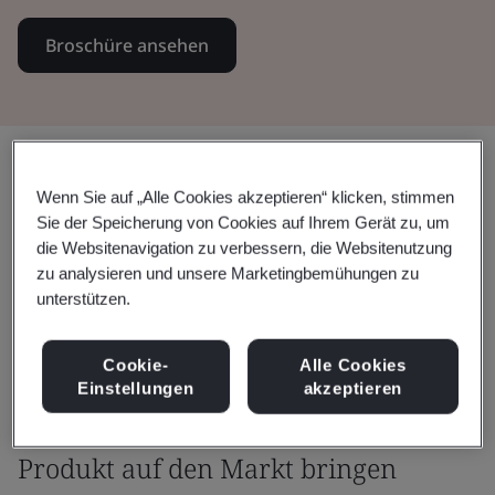
Broschüre ansehen
Teilen:
Wenn Sie auf „Alle Cookies akzeptieren“ klicken, stimmen
Sie der Speicherung von Cookies auf Ihrem Gerät zu, um
die Websitenavigation zu verbessern, die Websitenutzung
Als Hersteller eines vaskulären
zu analysieren und unsere Marketingbemühungen zu
unterstützen.
Medizinprodukts müssen Sie
sicherstellen, dass Sie die
Cookie-
Alle Cookies
einschlägigen gesetzlichen
Einstellungen
akzeptieren
Anforderungen erfüllen, bevor Sie Ihr
Produkt auf den Markt bringen