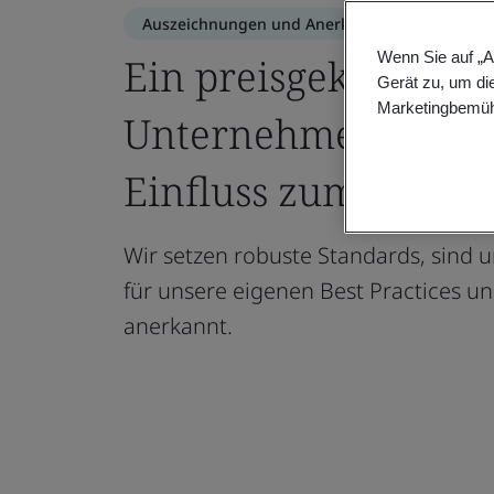
Auszeichnungen und Anerkennungen
Wenn Sie auf „A
Ein preisgekröntes
Gerät zu, um di
Marketingbemüh
Unternehmen, mit p
Einfluss zum Wohle 
Wir setzen robuste Standards, sind 
für unsere eigenen Best Practices u
anerkannt.