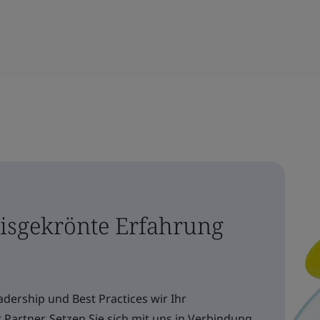
eisgekrönte Erfahrung
adership und Best Practices wir Ihr
artner. Setzen Sie sich mit uns in Verbindung,