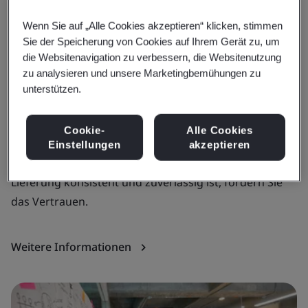
Kundenzufriedenheit
Marktzugang
Geschäftsv
Wenn Sie auf „Alle Cookies akzeptieren“ klicken, stimmen
Sie der Speicherung von Cookies auf Ihrem Gerät zu, um
die Websitenavigation zu verbessern, die Websitenutzung
Fachwissen
zu analysieren und unsere Marketingbemühungen zu
Verbesserung der
N
unterstützen.
Kundenzufriedenheit
Er
Cookie-
Alle Cookies
Vo
Qualität bedeutet, Produkte und Dienstleistungen zu
Einstellungen
akzeptieren
M
schaffen, die Ihre Kunden schätzen. Wenn diese
Di
Lieferung konsistent und zuverlässig ist, fördern Sie
das Vertrauen.
W
Weitere Informationen