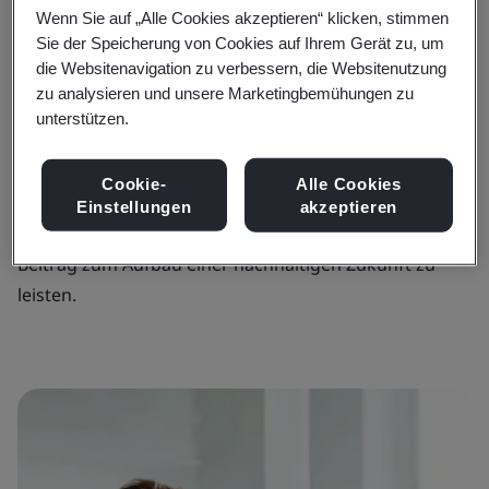
Unternehmensstrategie und Ihren Richtlinien
Wenn Sie auf „Alle Cookies akzeptieren“ klicken, stimmen
übereinstimmen, kann Ihr Audit-Programm Sie dabei
Sie der Speicherung von Cookies auf Ihrem Gerät zu, um
unterstützen, das Betriebsrisiko zu senken, das
die Websitenavigation zu verbessern, die Websitenutzung
Vertrauen der Stakeholder zu sichern und Ihren Ruf
zu analysieren und unsere Marketingbemühungen zu
unterstützen.
für betriebliche Exzellenz zu verbessern.
Mit unserem internen Auditprogramm helfen wir
Cookie-
Alle Cookies
Ihnen, die Governance zu stärken, die Leistung zu
Einstellungen
akzeptieren
verbessern, Datenbestände zu schützen und einen
Beitrag zum Aufbau einer nachhaltigen Zukunft zu
leisten.