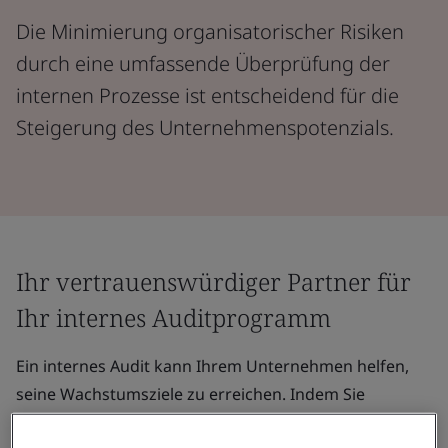
Die Minimierung organisatorischer Risiken
durch eine umfassende Überprüfung der
internen Prozesse ist entscheidend für die
Steigerung des Unternehmenspotenzials.
Ihr vertrauenswürdiger Partner für
Ihr internes Auditprogramm
Ein internes Audit kann Ihrem Unternehmen helfen,
seine Wachstumsziele zu erreichen. Indem Sie
sicherstellen, dass Ihre internen Prozesse mit Ihrer