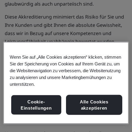
glaubwürdig als auch unparteiisch sind.
Diese Akkreditierung minimiert das Risiko für Sie und
Ihre Kunden und gibt Ihnen die absolute Gewissheit,
dass wir in Bezug auf unsere Kompetenzen und
Leistungsfähigkeit unabhängig bewertet wurden.
Wenn Sie auf „Alle Cookies akzeptieren“ klicken, stimmen
Akkreditierungen der BSI Group
Sie der Speicherung von Cookies auf Ihrem Gerät zu, um
die Websitenavigation zu verbessern, die Websitenutzung
Wir gehören zu den angesehensten und
zu analysieren und unsere Marketingbemühungen zu
renommiertesten Managementsystem-
unterstützen.
Zertifizierungsstellen der Welt und sind von rund 20
lokalen und internationalen Stellen akkreditiert,
Cookie-
Alle Cookies
darunter:
Einstellungen
akzeptieren
Accredia (italienische Akkreditierungsstelle)