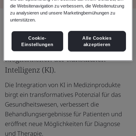
die Websitenavigation zu verbessern, die Websitenutzung
zu analysieren und unsere Marketingbemühungen zu
Teilen:
unterstützen.
Cookie-
Alle Cookies
Einstellungen
akzeptieren
Medizinprodukte und die
Möglichkeiten der künstlichen
Intelligenz (KI).
Die Integration von KI in Medizinprodukte
birgt ein transformatives Potenzial für das
Gesundheitswesen, verbessert die
Behandlungsergebnisse für Patienten und
eröffnet neue Möglichkeiten für Diagnose
und Therapie.