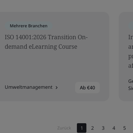
Mehrere Branchen
ISO 14001:2026 Transition On-
I
demand eLearning Course
a
p
a
G
Umweltmanagement
Ab €40
S
1
2
3
4
5
Zurück