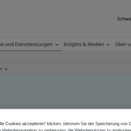
Schwe
e und Dienstleistungen
Insights & Medien
Über u
n
lle Cookies akzeptieren“ klicken, stimmen Sie der Speicherung von 
e Websitenavigation zu verbessern, die Websitenutzung zu analysier