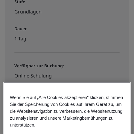
Stufe
Grundlagen
Dauer
1 Tag
Verfügbar zur Buchung:
Online Schulung
€895 + MwSt.
Wenn Sie auf „Alle Cookies akzeptieren“ klicken, stimmen
Sie der Speicherung von Cookies auf Ihrem Gerät zu, um
die Websitenavigation zu verbessern, die Websitenutzung
Termine/Preise
zu analysieren und unsere Marketingbemühungen zu
unterstützen.