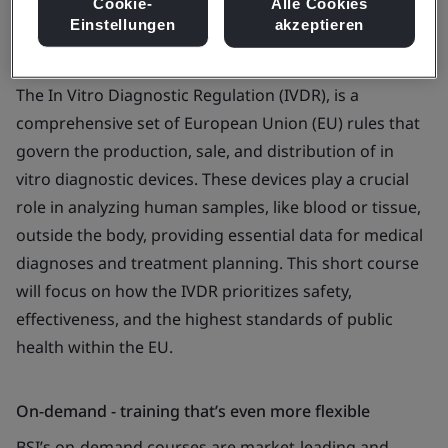
Cookie-
Alle Cookies
Einstellungen
akzeptieren
The In Vitro Diagnostic Regulation (IVDR), is a
comprehensive set of European Union (EU) rules that
govern the production, sale, and distribution of in
vitro diagnostic devices. These devices play a crucial
role in analyzing human samples, like blood or tissue,
outside the body, providing essential data for medical
diagnoses and treatment planning. This short course
will focus on how the IVDR prioritizes safety,
effectiveness, and the highest standards of public
health within the EU.
On-demand - training that’s even more flexible
BSI’s on-demand courses are market-leading and