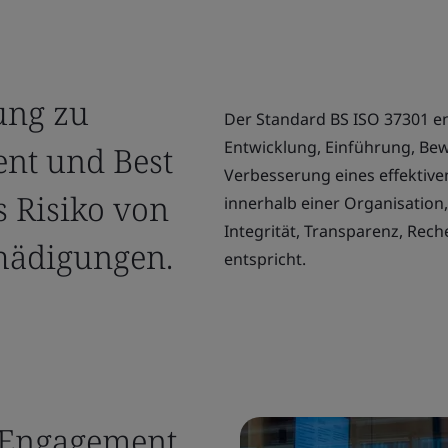
ung zu
Der Standard BS ISO 37301 en
Entwicklung, Einführung, Be
nt und Best
Verbesserung eines effekti
s Risiko von
innerhalb einer Organisatio
Integrität, Transparenz, Rech
hädigungen.
entspricht.
r Engagement