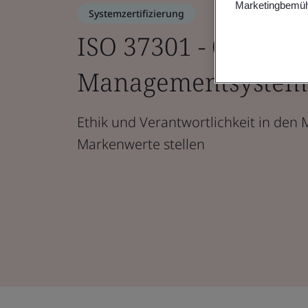
Marketingbemüh
Systemzertifizierung
ISO 37301 - Complia
Managementsystem
Ethik und Verantwortlichkeit in den M
Markenwerte stellen