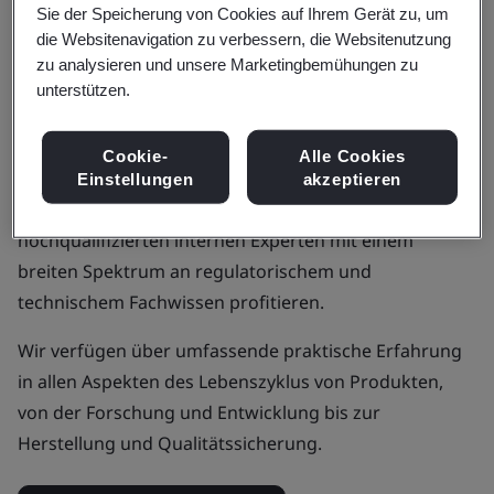
Sie der Speicherung von Cookies auf Ihrem Gerät zu, um
die Websitenavigation zu verbessern, die Websitenutzung
Warum BSI für den Zugang zu
zu analysieren und unsere Marketingbemühungen zu
globalen Märkten wählen?
unterstützen.
Als Hersteller von Medizinprodukten profitieren Sie
Cookie-
Alle Cookies
von der Zusammenarbeit mit BSI, da Sie von unserem
Einstellungen
akzeptieren
Team aus erfahrenen, professionellen und
hochqualifizierten internen Experten mit einem
breiten Spektrum an regulatorischem und
technischem Fachwissen profitieren.
Wir verfügen über umfassende praktische Erfahrung
in allen Aspekten des Lebenszyklus von Produkten,
von der Forschung und Entwicklung bis zur
Herstellung und Qualitätssicherung.