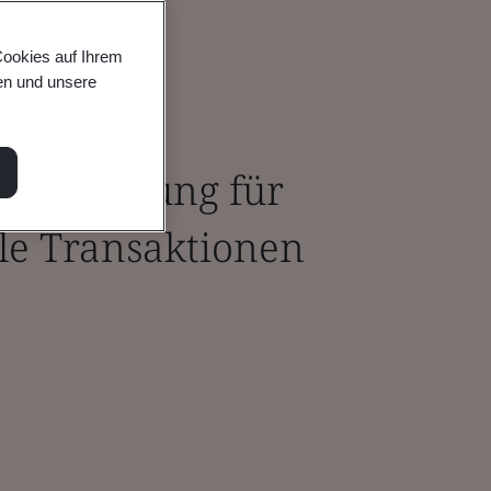
Cookies auf Ihrem
en und unsere
rtifizierung für
ale Transaktionen