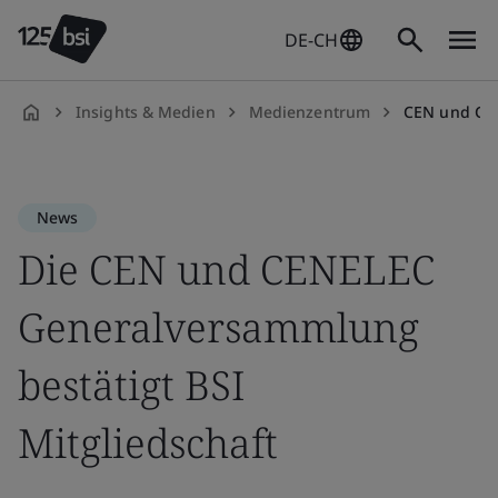
DE-CH
Insights & Medien
Medienzentrum
CEN und CENELEC
de-
DE
News
Die CEN und CENELEC
Generalversammlung
bestätigt BSI
Mitgliedschaft