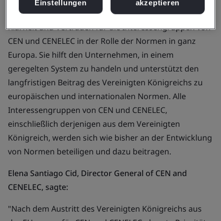
Einstellungen
akzeptieren
Die Fortsetzung der Mitgliedschaft von BSI schafft
Klarheit und Vertrauen für die Interessengruppen von
CEN und CENELEC in der Rolle der Normen in ganz
Europa. Sie hilft den Unternehmen, in einem
geregelten System zu handeln und unterstützt den
langfristigen Beitrag des Vereinigten Königreichs zu
europäischen und internationalen Normen. Alle
Interessengruppen von CEN und CENELEC,
einschließlich derjenigen aus dem Vereinigten
Königreich, werden sich wie bisher an der Entwicklung
von Normen beteiligen und dazu beitragen.
Elena Santiago Cid, Director General of CEN and
CENELEC, sagte:
"Nach dem Austritt des Vereinigten Königreichs aus