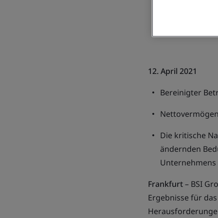
12. April 2021
Bereinigter Bet
Nettovermögens
Die kritische N
ändernden Bedü
Unternehmens u
Frankfurt
–
BSI
Gro
Ergebnisse für da
Herausforderungen