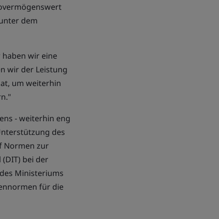
ttovermögenswert
 unter dem
r haben wir eine
n wir der Leistung
t, um weiterhin
n."
ens - weiterhin eng
Unterstützung des
f
Normen zur
(DIT) bei der
des Ministeriums
nnormen für die