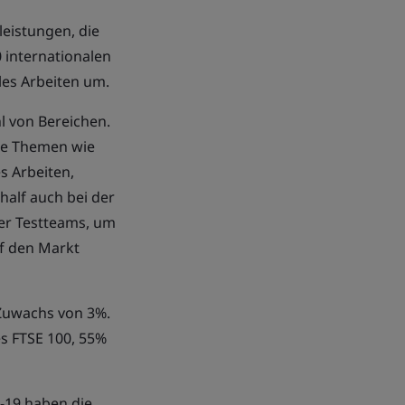
leistungen
, die
0 internationalen
les Arbeiten um.
hl von Bereichen.
ge Themen wie
s Arbeiten,
alf auch bei der
er Testteams, um
uf den Markt
 Zuwachs von 3%.
s FTSE 100, 55%
-19 haben die