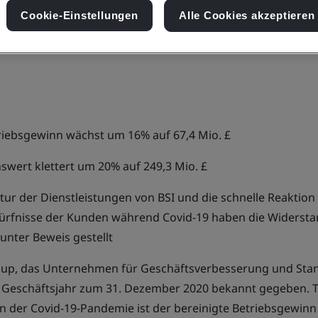
Cookie-Einstellungen
Alle Cookies akzeptieren
riebsgewinn wächst um 16% auf 67,4 Mio. £
wert klettert um 20% auf 249,3 Mio. £
atur der Dienstleistungen
von BSI
und die schnelle Reaktion 
rfnisse der Kunden während Covid-19 haben die Widerstan
nter Beweis gestellt
up
, das Unternehmen für Geschäftsverbesserung und Stan
s Geschäftsjahr zum 31. Dezember 2020 bekannt gegeben. T
 der Covid-19-Pandemie ist der bereinigte Betriebsgewinn