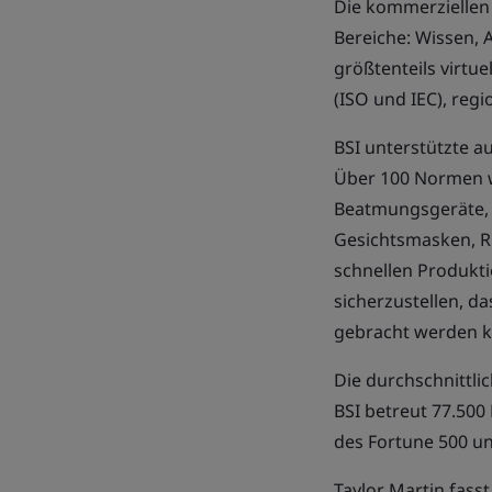
Die kommerziellen
Bereiche:
Wissen
,
A
größtenteils
virtu
(ISO und IEC), reg
BSI unterstützte a
Über 100 Normen w
Beatmungsgeräte, p
Gesichtsmasken, R
schnellen Produkt
sicherzustellen, d
gebracht werden 
Die durchschnittli
BSI betreut 77.50
des Fortune 500 un
Taylor Martin fas