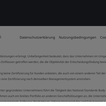
6
Datenschutzerklärung
Nutzungsbedingungen
Coo
stleistungen erbringt. Unbefangenheit bedeutet, dass das Unternehmen im Umga
 Einflüssen getroffen werden, die die Objektivität der Entscheidungsfindung bee
stung keine Zertifizierung für Kunden anbieten, die auch von einem anderen Teil
die eine Zertifizierung nach demselben Managementsystem anstreben.
Charter gegründetes Unternehmen) führt die Tätigkeit des National Standards Bod
hmen auch ein breites Portfolio an anderen Geschäftslösungen an, die Unternehm
bewertungstools, Software, Produkttests, Informationsprodukte und Schulungen) z