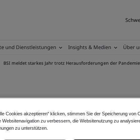
Schwe
e und Dienstleistungen
Insights & Medien
Über u
BSI meldet starkes Jahr trotz Herausforderungen der Pandemi
lle Cookies akzeptieren“ klicken, stimmen Sie der Speicherung von 
e Websitenavigation zu verbessern, die Websitenutzung zu analysier
Jahr trotz Herausforderun
ungen zu unterstützen.