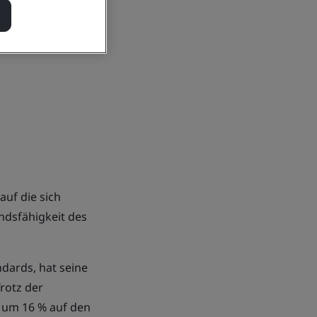
auf die sich
dsfähigkeit des
dards, hat seine
rotz der
 um 16 % auf den