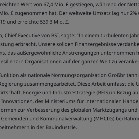
rreichten Wert von 67,4 Mio. £ gestiegen, während der Ne
 Mio. £ zugenommen hat. Der weltweite Umsatz lag nur 2%
9 und erreichte 539,3 Mio. £.
, Chief Executive von BSI, sagte: "In einem turbulenten Jah
istung erbracht. Unsere soliden Finanzergebnisse verdanke
ms, das außergewöhnliche Anstrengungen unternommen ha
Resilienz in Organisationen auf der ganzen Welt zu veranker
 Funktion
als nationale Normungsorganisation Großbritanni
 Regierung zusammengearbeitet. Diese Arbeit umfasst die 
irtschaft, Energie und Industriestrategie (BEIS)
in Bezug au
Innovationen, des Ministeriums für internationalen Handel 
ormen zur Verbesserung des globalen Marktzugangs und 
 Gemeinden und Kommunalverwaltung (MHCLG) bei Rahme
beitnehmern in der
Bauindustrie.