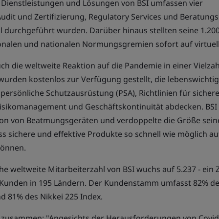
 Dienstleistungen und Lösungen von BSI umfassen vier
udit und Zertifizierung
,
Regulatory
Services und
Beratungs
ell durchgeführt wurden
. Darüber hinaus stellten seine 1.20
ionalen und nationalen Normungsgremien sofort auf virtuel
uch die weltweite Reaktion auf die Pandemie in einer Vielza
urden kostenlos zur Verfügung gestellt, die lebenswichti
ersönliche Schutzausrüstung (PSA), Richtlinien für sichere
isikomanagement und Geschäftskontinuität abdecken. BSI h
ion von Beatmungsgeräten und verdoppelte die Größe sein
ass sichere und effektive Produkte so schnell wie möglich a
können.
che weltweite Mitarbeiterzahl von BSI wuchs auf 5.237 - ein
0 Kunden in 195 Ländern. Der Kundenstamm umfasst 82% de
d 81% des Nikkei 225 Index.
st zusammen: "Angesichts der Herausforderungen von Covid