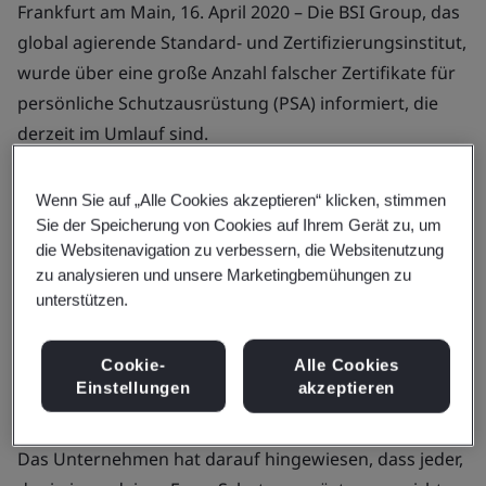
Frankfurt am Main, 16. April 2020 – Die BSI Group, das
global agierende Standard- und Zertifizierungsinstitut,
wurde über eine große Anzahl falscher Zertifikate für
persönliche Schutzausrüstung (PSA) informiert, die
derzeit im Umlauf sind.
Wenn Sie auf „Alle Cookies akzeptieren“ klicken, stimmen
Sie der Speicherung von Cookies auf Ihrem Gerät zu, um
Die Zertifikate, die sich als falsch erwiesen haben,
die Websitenavigation zu verbessern, die Websitenutzung
bezogen sich überwiegend auf Einweg-
zu analysieren und unsere Marketingbemühungen zu
Gesichtsmasken, einige umfassten jedoch auch
unterstützen.
andere persönliche Schutzausrüstungen wie
Handschuhe, Schutzanzüge und Brillen. BSI wurde von
Cookie-
Alle Cookies
verschiedenen Dritten aus der ganzen Welt auf diese
Einstellungen
akzeptieren
Zertifikate aufmerksam gemacht.
Das Unternehmen hat darauf hingewiesen, dass jeder,