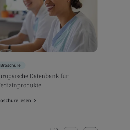
Broschüre
Broschür
uropäische Datenbank für
Broschür
edizinprodukte
Medizin
roschüre lesen
Broschüre
1
/
2