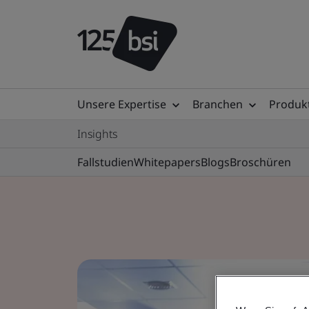
Unsere Expertise
Branchen
Produkt
Insights
Fallstudien
Whitepapers
Blogs
Broschüren