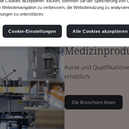
lle Cookies akzeptieren“ klicken, stimmen Sie der Speicherung von 
e Websitenavigation zu verbessern, die Websitenutzung zu analysier
Broschüre
ungen zu unterstützen.
Gesundheitswesen
Gesundheits
Cookie-Einstellungen
Alle Cookies akzeptieren
Medizinprod
Kurse und Qualifikation
erhältlich.
Die Broschüre lesen