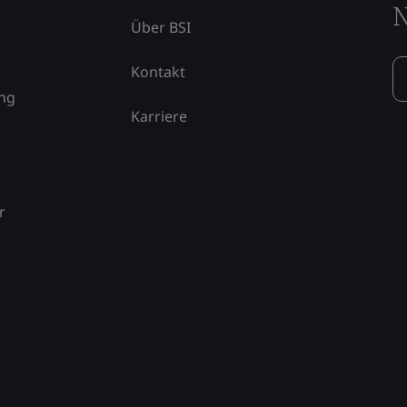
N
Über BSI
Kontakt
ung
Karriere
r