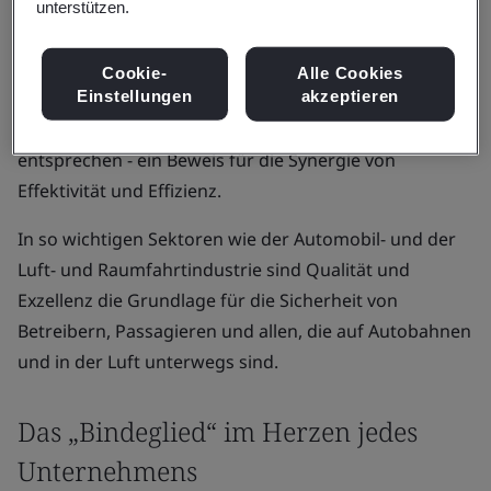
unterstützen.
Abweichungen und Verluste innerhalb der
Lieferketten.
Cookie-
Alle Cookies
Einstellungen
akzeptieren
Die Auswirkungen sind enorm und führen zu
einwandfreien Produkten, die exakten Spezifikationen
entsprechen - ein Beweis für die Synergie von
Effektivität und Effizienz.
In so wichtigen Sektoren wie der Automobil- und der
Luft- und Raumfahrtindustrie sind Qualität und
Exzellenz die Grundlage für die Sicherheit von
Betreibern, Passagieren und allen, die auf Autobahnen
und in der Luft unterwegs sind.
Das „Bindeglied“ im Herzen jedes
Unternehmens