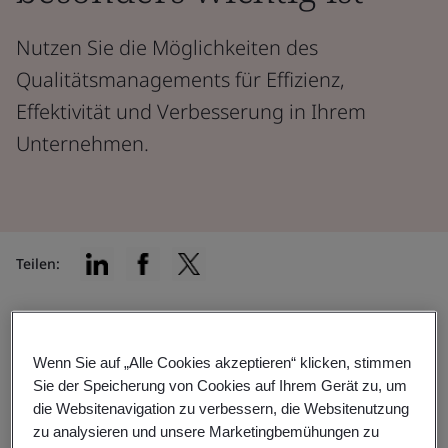
Nutzen Sie die Möglichkeiten des
Qualitätsmanagements für Effizienz,
Effektivität und Verbesserung in Ihrem
Unternehmen.
Teilen:
In den dynamischen Bereichen der Automobil- und
Luft- und Raumfahrtindustrie ist Qualität ein
Wenn Sie auf „Alle Cookies akzeptieren“ klicken, stimmen
entscheidender Faktor für die Kundenzufriedenheit.
Sie der Speicherung von Cookies auf Ihrem Gerät zu, um
Qualitätskontrolle fördert eine kontinuierliche
die Websitenavigation zu verbessern, die Websitenutzung
zu analysieren und unsere Marketingbemühungen zu
Verbesserung, vermeidet Fehler und reduziert