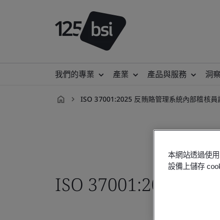
我們的專業
產業
產品與服務
洞
ISO 37001:2025 反賄賂管理系統內部稽核
zh-
TW
本網站透過使用 
設備上儲存 c
ISO 37001:20