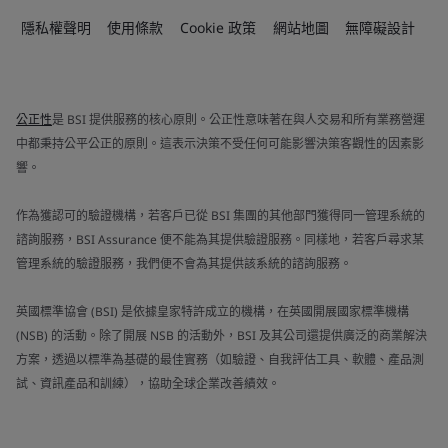
隱私權聲明
使用條款
Cookie 政策
網站地圖
無障礙設計
公正性
是 BSI 提供服務的核心原則。公正性意味著在與人交易和所有業務營運
中都秉持公平公正的原則。這表示決策不受任何可能影響決策客觀性的因素影
響。
作為獲認可的驗證機構，若客戶已從 BSI 集團的其他部門獲得同一管理系統的
諮詢服務，BSI Assurance 便不能為其提供驗證服務。同樣地，若客戶尋求某
管理系統的驗證服務，我們便不會為其提供該系統的諮詢服務。
英國標準協會 (BSI) 是依據皇家特許成立的機構，在英國開展國家標準機構
(NSB) 的活動。除了開展 NSB 的活動外，BSI 及其公司還提供廣泛的商業解決
方案，透過以標準為基礎的最佳實務（如驗證、自我評估工具、軟體、產品測
試、資訊產品和訓練），協助全球企業改善績效。