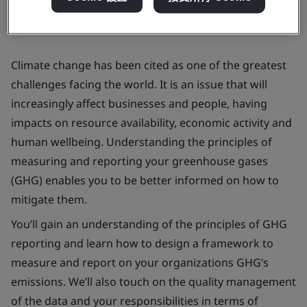
Climate change has been cited as one of the greatest
challenges facing the world. It is an issue that will
increasingly affect businesses and people, having
impacts on resource availability, economic activity and
human wellbeing. Understanding the principles of
measuring and reporting your greenhouse gases
(GHG) enables you to be better informed on how to
mitigate them.
You’ll gain an understanding of the principles of GHG
reporting and learn how to design a framework to
measure and report on your organizations GHG’s
emissions. We’ll also touch on the quality management
of the data and your responsibilities in terms of