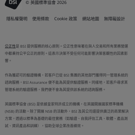
© 英國標準協會 2026
隱私權聲明
使用條款
Cookie 政策
網站地圖
無障礙設計
公正性
是 BSI 提供服務的核心原則。公正性意味著在與人交易和所有業務營運
中都秉持公平公正的原則。這表示決策不受任何可能影響決策客觀性的因素影
響。
作為獲認可的驗證機構，若客戶已從 BSI 集團的其他部門獲得同一管理系統的
諮詢服務，BSI Assurance 便不能為其提供驗證服務。同樣地，若客戶尋求某
管理系統的驗證服務，我們便不會為其提供該系統的諮詢服務。
英國標準協會 (BSI) 是依據皇家特許成立的機構，在英國開展國家標準機構
(NSB) 的活動。除了開展 NSB 的活動外，BSI 及其公司還提供廣泛的商業解決
方案，透過以標準為基礎的最佳實務（如驗證、自我評估工具、軟體、產品測
試、資訊產品和訓練），協助全球企業改善績效。