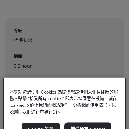
等級
標準要求
期間
0.5 hour
可報名:
本網站透過使用 Cookies 為提供您最佳個人化且即時的服
務。點擊 "接受所有 cookies" 即表示您同意在設備上儲存
線上隨選課程
cookies 以優化我們的網站運作、分析網站使用情形，以
及幫助我們進行市場行銷。
NT$2500