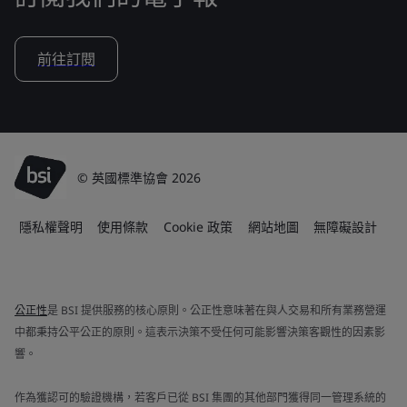
前往訂閱
© 英國標準協會 2026
隱私權聲明
使用條款
Cookie 政策
網站地圖
無障礙設計
公正性
是 BSI 提供服務的核心原則。公正性意味著在與人交易和所有業務營運
中都秉持公平公正的原則。這表示決策不受任何可能影響決策客觀性的因素影
響。
作為獲認可的驗證機構，若客戶已從 BSI 集團的其他部門獲得同一管理系統的