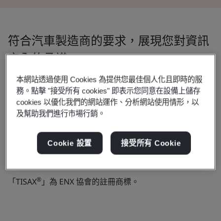
符合汽車製造商的要求，展現您對資訊
安全的承諾。
本網站透過使用 Cookies 為提供您最佳個人化且即時的服
隨著數以千計的合作夥伴之間資料交換日益頻繁，資訊安全
務。點擊 "接受所有 cookies" 即表示您同意在設備上儲存
已成為全球汽車產業維繫供應鏈信任的核心。
cookies 以優化我們的網站運作、分析網站使用情形，以
及幫助我們進行市場行銷。
TISAX
（Trusted Information Security Assessment
®
Exchange）以國際標準 ISO/IEC 27001 資訊安全管理系統
Cookie 設置
接受所有 Cookie
為基礎，提供全球一致且廣受認可的資訊安全評估機制，協
助您滿足汽車製造商的要求，並與全球供應鏈保持一致。
®
「TISAX
」為 ENX 協會的註冊商標。