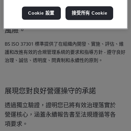
透過專業的合規管理指引協助導入最佳
Cookie 設置
接受所有 Cookie
實務，進而降低罰款與品牌信譽受損的
風險。
BS ISO 37301 標準提供了在組織內開發、實施、評估、維
護和改進有效的合規管理系統的要求和指導方針 - 遵守良好
治理、誠信、透明度、問責制和永續性的原則。
展現您對良好營運操守的承諾
透過獨立驗證，證明您已將有效治理落實於
營運核心，涵蓋永續報告書至法規遵循等各
項要求。