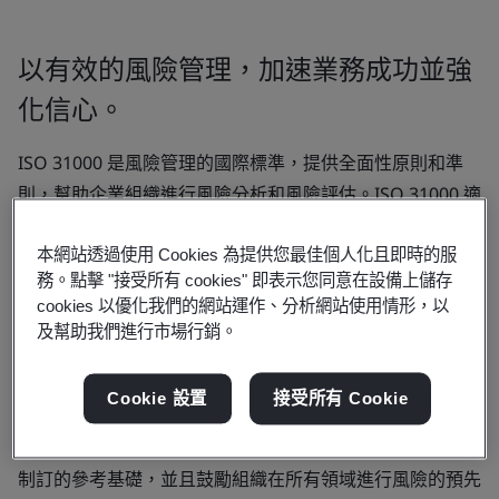
以有效的風險管理，加速業務成功並強
化信心。
ISO 31000 是風險管理的國際標準，提供全面性原則和準
則，幫助企業組織進行風險分析和風險評估。ISO 31000 適
用於大部分的業務活動，包括：企劃、管理運作和溝通流程
等，因此，不論您是在公務機關、私人企業或社區機構工
本網站透過使用 Cookies 為提供您最佳個人化且即時的服
務。點擊 "接受所有 cookies" 即表示您同意在設備上儲存
作，都能因之受惠。
cookies 以優化我們的網站運作、分析網站使用情形，以
及幫助我們進行市場行銷。
透過導入 ISO 31000 的原則與準則到組織內，您將能夠幫
助組織提升營運效率、治理及強化利害關係人的信心，同時
使損失降至最低。
Cookie 設置
接受所有 Cookie
除此之外，ISO 31000 還有助提升安全衛生績效、成為決策
制訂的參考基礎，並且鼓勵組織在所有領域進行風險的預先