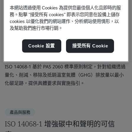
本網站透過使用 Cookies 為提供您最佳個人化且即時的服
務。點擊 "接受所有 cookies" 即表示您同意在設備上儲存
如今，利害關係人期望組織以透明、可
cookies 以優化我們的網站運作、分析網站使用情形，以
查證的方式落實其永續發展計畫。
及幫助我們進行市場行銷。
ISO 14068-1 提供清晰的最佳實踐指引，使組織
Cookie 設置
接受所有 Cookie
能夠提出可查證的碳中和聲明。
ISO 14068-1 基於 PAS 2060 標準原則制定，針對組織透過
量化、削減、移除及抵銷溫室氣體（GHG）排放量以最小
化碳足跡，提供具體要求與實施指引。
產品與服務
ISO 14068-1 增強碳中和聲明的可信