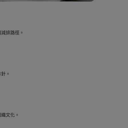
續減排路徑。
方針。
組織文化。