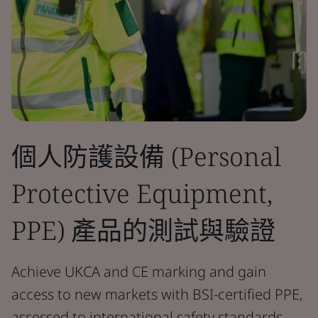
個人防護設備 (Personal
Protective Equipment,
PPE) 產品的測試與驗證
Achieve UKCA and CE marking and gain
access to new markets with BSI-certified PPE,
assessed to international safety standards.