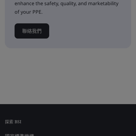
enhance the safety, quality, and marketability
of your PPE.
聯絡我們
探索 BSI