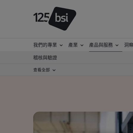
我們的專業
產業
產品與服務
洞
稽核與驗證
查看全部