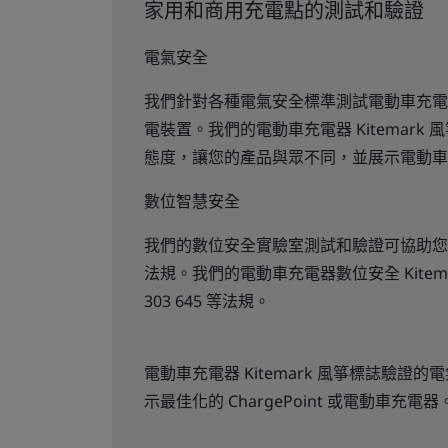
家用和商用充電點的測試和驗證
電氣安全
我們針對各種電氣安全標準測試電動車充電器
電裝置。我們的電動車充電器 Kitemark 風
態度，讓您的產品與眾不同，並展示電動車
數位智慧安全
我們的數位安全實驗室測試和驗證可協助您
法規。我們的電動車充電器數位安全 Kitem
303 645 等法規。
電動車充電器 Kitemark 風箏標誌驗
示最佳化的 ChargePoint 或電動車充電器