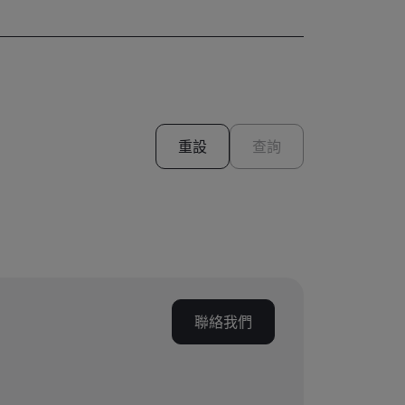
重設
查詢
聯絡我們