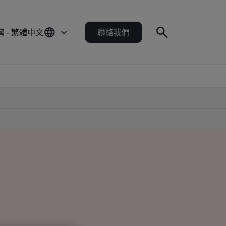
灣 - 繁體中文
聯絡我們