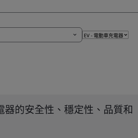
電器的安全性、穩定性、品質和