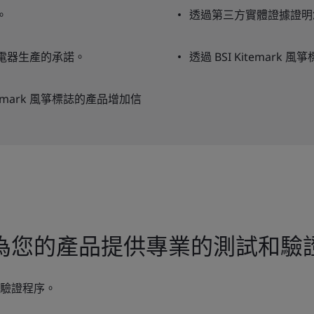
。
透過第三方實體證據證明
電器生產的承諾。
透過 BSI Kitema
temark 風箏標誌的產品增加信
為您的產品提供專業的測試和驗
驗證程序。