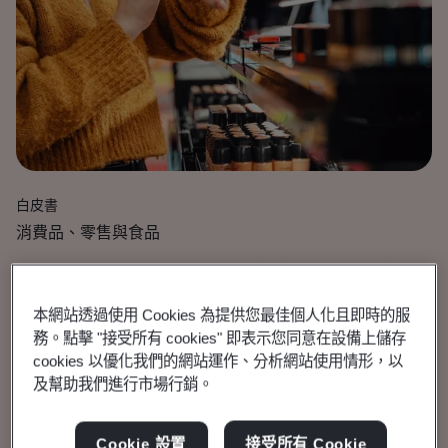
白皮書
消費品、零售與食品
為永續發展的美容和化妝
本網站透過使用 Cookies 為提供您最佳個人化且即時的服
品產業奠定基礎
務。點擊 "接受所有 cookies" 即表示您同意在設備上儲存
cookies 以優化我們的網站運作、分析網站使用情形，以
及幫助我們進行市場行銷。
探索美容品牌如何結合品質、創新和永續發
展，進而在整個化妝品價值鏈中建立信任和韌
Cookie 設置
接受所有 Cookie