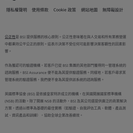
隱私權聲明
使用條款
Cookie 政策
網站地圖
無障礙設計
公正性
是 BSI 提供服務的核心原則。公正性意味著在與人交易和所有業務營運
中都秉持公平公正的原則。這表示決策不受任何可能影響決策客觀性的因素影
響。
作為獲認可的驗證機構，若客戶已從 BSI 集團的其他部門獲得同一管理系統的
諮詢服務，BSI Assurance 便不能為其提供驗證服務。同樣地，若客戶尋求某
管理系統的驗證服務，我們便不會為其提供該系統的諮詢服務。
英國標準協會 (BSI) 是依據皇家特許成立的機構，在英國開展國家標準機構
(NSB) 的活動。除了開展 NSB 的活動外，BSI 及其公司還提供廣泛的商業解決
方案，透過以標準為基礎的最佳實務（如驗證、自我評估工具、軟體、產品測
試、資訊產品和訓練），協助全球企業改善績效。