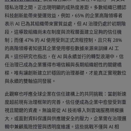
隱私治理之間，正出現明顯的成熟度差距。多數組織已體認
科技創新能帶來營運效益，例如，65% 的企業高階領導者
表示 AI 已為其組織帶來實質益處，但 AI 治理仍處於初期階
段，這導致組織尚未在制度與流程層面建立足夠的信任機
制；而僅 47% 的 AI 使用受到正式流程控制，且只有 28%
的高階領導者知道其企業使用哪些數據來源來訓練 AI 工
具。這份研究也指出，在 AI 與永續並行的轉型浪潮中，信
任治理已成為企業獲得市場信賴與長期組織韌性的關鍵橋
樑，唯有讓創新建立於穩固的治理基礎，才能真正實現數位
與永續的雙軸協同發展。
此觀察也呼應全球企業在信任建構上的共同挑戰：當創新速
度超前現有治理框架的完善，信任便成為企業中愈發受到重
視且關鍵的資產。無論是從 AI 技術導入到雲端服務規模擴
大，或面對資料保護與供應鏈安全的壓力，企業需在治理邏
輯中兼顧風險控管與透明度維護。這些挑戰不僅與 AI 相