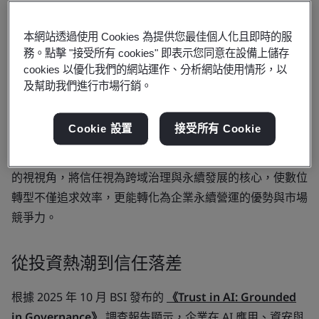
近年來，雙軸轉型——數位轉型與永續轉型——已成為企業
發展的關鍵議題。隨著外部環境與科技變化加速，第二波浪
本網站透過使用 Cookies 為提供您最佳個人化且即時的服
潮正悄然成形：從生成式 AI 到雲端運算與資料透明化的新
務。點擊 "接受所有 cookies" 即表示您同意在設備上儲存
趨勢，不僅帶來效率與創新機會，更推動數位信任成為連結
cookies 以優化我們的網站運作、分析網站使用情形，以
治理、文化與創新的核心要素。
及幫助我們進行市場行銷。
當 AI 深入決策流程、雲端依賴程度攀升，法規與利害關係
Cookie 設置
接受所有 Cookie
人的要求同步提升。資安、隱私及新興科技應用的界線愈加
模糊，交錯影響企業信任的基礎與結構。企業必須以更整合
的視視角，將信任視為跨域治理與永續發展的核心，使數位
轉型不僅追求效率，更能轉化為企業永續營運的優勢與市場
競爭力。
從投資熱潮到信任落差
根據 2025 年 10 月 BSI 發布的
《Trust in AI: Grounded
in Governance》
調查報告顯示，企業在 AI 應用、資安與