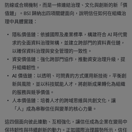
防線或合規機制，而是一條連結治理、文化與創新的新「價
值鏈」。BSI 歸納出四項關鍵面向，說明信任如何在組織治
理中具體實踐：
隱私價值鏈
：依據國際及產業標準，構建符合 AI 時代需
求的全面資料治理架構，並建立跨部門的資料責任鏈，
以確保資料治理與安全管理的一致性。
資安價值鏈
：強化跨部門協作，推動資安治理升級，提
升組織韌性。
AI 價值鏈
：以透明、可問責的方式運用新技術，平衡創
新與風險，並以科技賦能人才，將創新成果轉化為組織
的服務與競爭價值。
人本價值鏈
：培養人才的跨域思維與共創文化，讓
「人」成為串聯信任與變革的核心力量。
這四個面向彼此連動、互相強化，讓信任成為企業在變局中
保持韌性與持續創新的動力。正如國際治理趨勢所示，信任