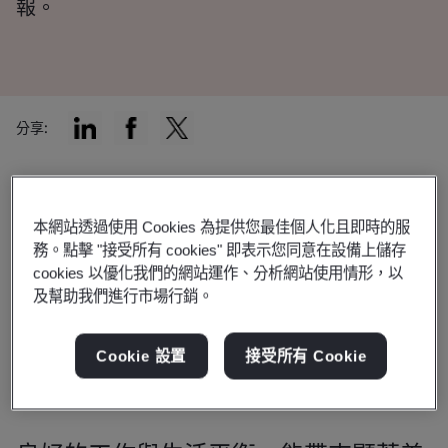
報。
分享:
壓力、憂鬱、焦慮與職業倦怠，對所有產業的組織而言，都
是嚴重的營運風險。
本網站透過使用 Cookies 為提供您最佳個人化且即時的服
務。點擊 "接受所有 cookies" 即表示您同意在設備上儲存
英國健康與安全執行署 (HSE) 的資料顯示，在 2021/22 年
cookies 以優化我們的網站運作、分析網站使用情形，以
度，有 914,000 名勞工飽受工作壓力、憂鬱或焦慮之苦，
及幫助我們進行市場行銷。
估計因此損失了 1,700 萬個工作日。
Cookie 設置
接受所有 Cookie
積極採取行動以解決這些挑戰的職場，將能更有效應對高離
職率、低生產力以及病假增加等風險。