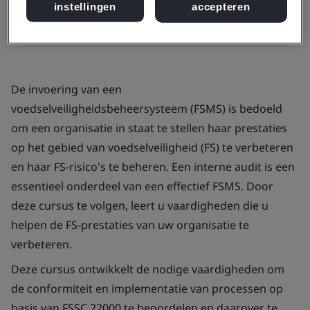
instellingen
accepteren
Contact opnemen
De invoering van een
voedselveiligheidsbeheersysteem (FSMS) is bedoeld
om een organisatie in staat te stellen haar prestaties
op het gebied van voedselveiligheid (FS) te verbeteren
en haar FS-risico's te beheren. Een interne audit is een
essentieel onderdeel van een effectief FSMS. Door
deze cursus te volgen, leert u vaardigheden die u
helpen de FS-prestaties van uw organisatie te
verbeteren.
Deze cursus ontwikkelt de nodige vaardigheden om
de conformiteit en implementatie van processen op
basis van FSSC 22000 te beoordelen en daarover te