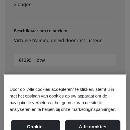
2 dagen
Beschikbaar om te boeken:
Virtuele training geleid door instructeur
€1295 + btw
Bekijk data, locaties en prijzen
Door op “Alle cookies accepteren” te klikken, stemt u in
met het opslaan van cookies op uw apparaat om de
navigatie te verbeteren, het gebruik van de site te
analyseren en te helpen bij onze marketinginspanningen.
Beschikbaar om te offreren:
Intern
Cookie-
Alle cookies