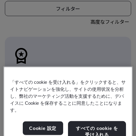
フィルター
高度なフィルター
このアイコンは、コースが資格取得への道の一部
を構成する場所を示します。「資格」に切り替え
「すべての cookie を受け入れる」をクリックすると、サ
ると、資格の選択肢が表示されます。
イトナビゲーションを強化し、サイトの使用状況を分析
し、弊社のマーケティング活動を支援するために、デバ
研修
資格
イスに Cookie を保存することに同意したことになりま
す。
1-6 / 6 件の検索結果を表示
Cookie 設定
すべての cookie を
受け入れる