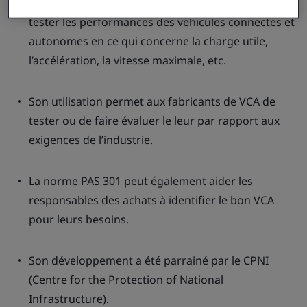
La norme PAS 301 explique en détail comment
tester les performances des véhicules connectés et
autonomes en ce qui concerne la charge utile,
l’accélération, la vitesse maximale, etc.
Son utilisation permet aux fabricants de VCA de
tester ou de faire évaluer le leur par rapport aux
exigences de l’industrie.
La norme PAS 301 peut également aider les
responsables des achats à identifier le bon VCA
pour leurs besoins.
Son développement a été parrainé par le CPNI
(Centre for the Protection of National
Infrastructure).