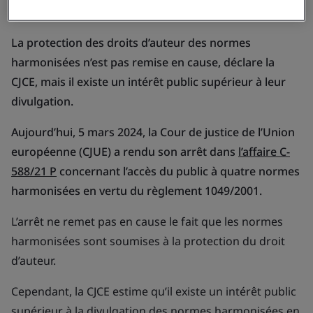
La protection des droits d’auteur des normes
harmonisées n’est pas remise en cause, déclare la
CJCE, mais il existe un intérêt public supérieur à leur
divulgation.
Aujourd’hui, 5 mars 2024, la Cour de justice de l’Union
européenne (CJUE) a rendu son arrêt dans
l’affaire C-
588/21 P
concernant l’accès du public à quatre normes
harmonisées en vertu du règlement 1049/2001.
L’arrêt ne remet pas en cause le fait que les normes
harmonisées sont soumises à la protection du droit
d’auteur.
Cependant, la CJCE estime qu’il existe un intérêt public
supérieur à la divulgation des normes harmonisées en