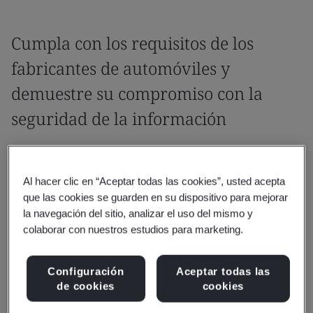
Cumpla con los requisitos de los
fabricantes de automóviles y
demuestre su compromiso con la
seguridad de la información
Con el creciente intercambio de datos entre miles de
socios, la seguridad de la información es crucial para
Al hacer clic en “Aceptar todas las cookies”, usted acepta
la integridad de la cadena de suministro automotriz
que las cookies se guarden en su dispositivo para mejorar
global.
la navegación del sitio, analizar el uso del mismo y
colaborar con nuestros estudios para marketing.
Configuración
Aceptar todas las
de cookies
cookies