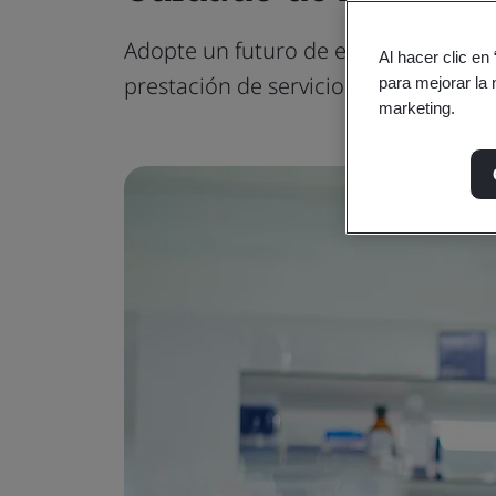
Adopte un futuro de excelencia en el 
Al hacer clic en
prestación de servicios de salud.
para mejorar la 
marketing.