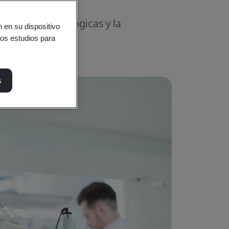
en Ciencias Biológicas y la
 en su dispositivo
ros estudios para
s