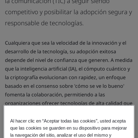
la comunicación (TIC) a seguir siendo
competitivo y posibilitar la adopción segura y
responsable de tecnologías.
Cualquiera que sea la velocidad de la innovación y el
desarrollo de la tecnología, su adopción exitosa
depende del nivel de confianza que generen. A medida
que la inteligencia artificial (IA), el cómputo cuántico y
la criptografía evolucionan con rapidez, un enfoque
basado en el consenso sobre 'cómo se ve lo bueno'
fomenta la colaboración, permitiendo a las
organizaciones ofrecer tecnologías de alta calidad que
los consumidores puedan entender y en las que
puedan confiar.
Al hacer clic en “Aceptar todas las cookies”, usted acepta
que las cookies se guarden en su dispositivo para mejorar
Un enfoque de estandarización dinámica ayuda a
la navegación del sitio, analizar el uso del mismo y