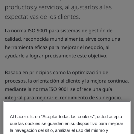
productos y servicios, al ajustarlos a las
expectativas de los clientes.
La norma ISO 9001 para sistemas de gestión de
calidad, reconocida mundialmente, sirve como una
herramienta eficaz para mejorar el negocio, al
ayudarle a lograr precisamente este objetivo.
Basada en principios como la optimización de
procesos, la orientación al cliente y la mejora continua,
mediante la norma ISO 9001 se ofrece una guía
integral para mejorar el rendimiento de su negocio.
Mediante esta norma no solo se agilizan las
operaciones sino que también se destaca la
Al hacer clic en “Aceptar todas las cookies”, usted acepta
importancia de adaptarse constantemente para
que las cookies se guarden en su dispositivo para mejorar
la navegación del sitio, analizar el uso del mismo y
satisfacer las necesidades de los clientes y fomentar