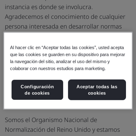
instancia es donde se involucra.
Agradecemos el conocimiento de cualquier
persona interesada en desarrollar normas
para mejorar el mundo.
Al hacer clic en “Aceptar todas las cookies”, usted acepta
que las cookies se guarden en su dispositivo para mejorar
la navegación del sitio, analizar el uso del mismo y
colaborar con nuestros estudios para marketing.
Puede ayudar a desarrollar normas
Configuración
Aceptar todas las
en las que su conocimiento y
de cookies
cookies
experiencia harán la diferencia
Somos el Organismo Nacional de
Normalización del Reino Unido y estamos