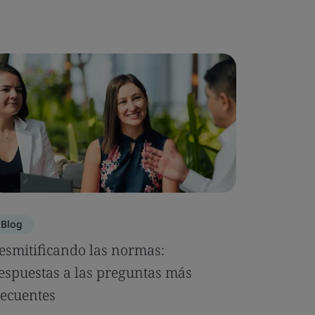
Blog
Blog
esmitificando las normas:
5 razone
espuestas a las preguntas más
importan
recuentes
Leer el bl