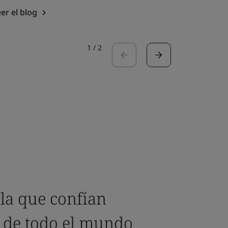
er el blog
1
/
2
la que confían
 de todo el mundo