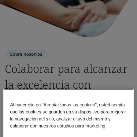
Sobre nosotros
Colaborar para alcanzar
la excelencia con
organismos de
Al hacer clic en “Aceptar todas las cookies”, usted acepta
estandarización y
que las cookies se guarden en su dispositivo para mejorar
la navegación del sitio, analizar el uso del mismo y
colaborar con nuestros estudios para marketing.
asociaciones industriales