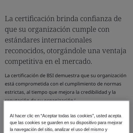
La certificación brinda confianza de
que su organización cumple con
estándares internacionales
reconocidos, otorgándole una ventaja
competitiva en el mercado.
La certificación de BSI demuestra que su organización
está comprometida con el cumplimiento de normas
estrictas, al tiempo que mejora la credibilidad y la
reputación de su organización.’
Proporciona la confianza de que su organización
Al hacer clic en “Aceptar todas las cookies”, usted acepta
cumple con los estándares internacionales
que las cookies se guarden en su dispositivo para mejorar
reconocidos, lo que le otorga una ventaja competitiva
la navegación del sitio, analizar el uso del mismo y