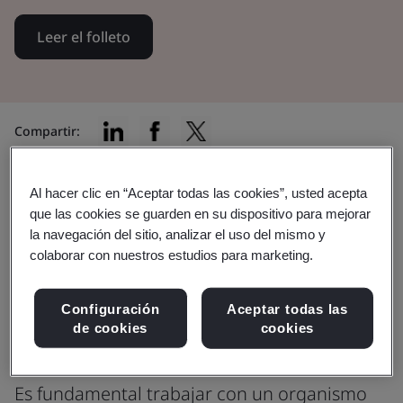
Leer el folleto
Compartir:
Al hacer clic en “Aceptar todas las cookies”, usted acepta
Como fabricante de AIMD, debe
que las cookies se guarden en su dispositivo para mejorar
la navegación del sitio, analizar el uso del mismo y
garantizar que su producto cumpla
colaborar con nuestros estudios para marketing.
con los requisitos normativos
Configuración
Aceptar todas las
correspondientes antes de que se
de cookies
cookies
coloque en el mercado.
Es fundamental trabajar con un organismo