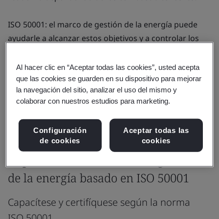
ISO 50001: el marco de gestión de la energía puede
ayudarle a alcanzar estos objetivos y a controlar los
riesgos relacionados con el suministro energético. La
norma ISO 50001 le ayuda a mejorar la eficiencia de la
Al hacer clic en “Aceptar todas las cookies”, usted acepta
energía, a mantenerse actualizado y en cumplimiento
que las cookies se guarden en su dispositivo para mejorar
la navegación del sitio, analizar el uso del mismo y
con la legislación, y a prepararse para el futuro.
colaborar con nuestros estudios para marketing.
Configuración
Aceptar todas las
de cookies
cookies
Productos y servicios
Implementar un sistema de gestión
de la energía basado en ISO 50001
Capacítese y certifíquese según la norma
ISO 50001.