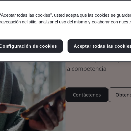
 “Aceptar todas las cookies”, usted acepta que las cookies se guarden
navegación del sitio, analizar el uso del mismo y colaborar con nuest
Inspirar conf
aplicaciones 
Configuración de cookies
Aceptar todas las cookie
Haciendo que sus aplica
la competencia
Contáctenos
Obtene